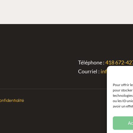
Téléphone :
418 672-42
Courriel :
info@begin.c
Pour offrir l
pour stocker 
technologies
onfidentialité
ou les ID uni
avoir un effe
Ac