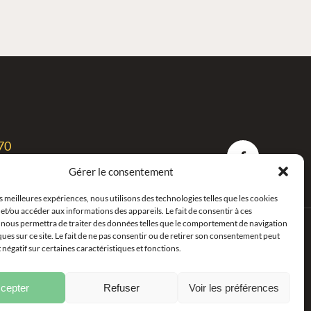
70
a
Gérer le consentement
es meilleures expériences, nous utilisons des technologies telles que les cookies
et/ou accéder aux informations des appareils. Le fait de consentir à ces
 nous permettra de traiter des données telles que le comportement de navigation
Conception Web :
Agence Polka/Arsenal
ques sur ce site. Le fait de ne pas consentir ou de retirer son consentement peut
t négatif sur certaines caractéristiques et fonctions.
cepter
Refuser
Voir les préférences