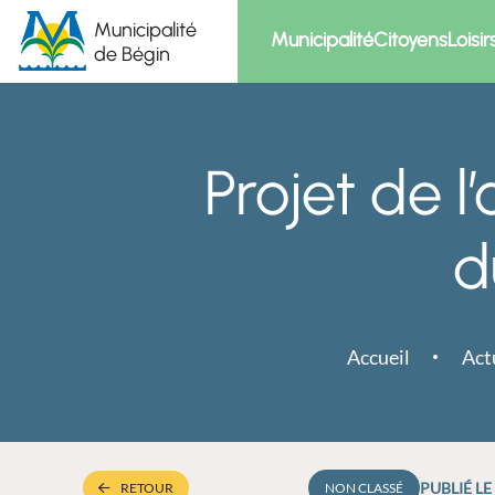
Municipalité
Municipalité
Citoyens
Loisir
de Bégin
Projet de l
d
Accueil
Act
PUBLIÉ LE
RETOUR
NON CLASSÉ