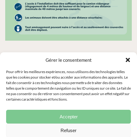
Gérer le consentement
Pour offrir les meilleures expériences, nous utilisons des technologies telles
Municipalité de Bégin
que les cookies pour stocker et/ou accéder aux informations des appareils. Le
fait de consentir à ces technologies nous permettra de traiter des données
126, Brassard Bégin QC G0V 1B0
telles que le comportement de navigation ou les ID uniques sur ce site. Le fait de
Téléphone :
418 672-4270
ne pas consentir ou de retirer son consentement peut avoir un effet négatif sur
Courriel :
info@begin.ca
certaines caractéristiques et fonctions.
Accepter
Refuser